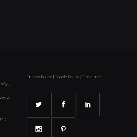
Privacy Policy
|
Cookie Policy
|
Disclaimer
6766323
previo
r.it