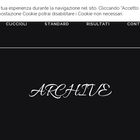
 la tua esperienza durante la navigazione nel sito. Cliccando “Accetto 
mpostazione Cookie potrai disabilitare i Cookie non necessari.
CUCCIOLI
STANDARD
RISULTATI
CONT
ARCHIVE