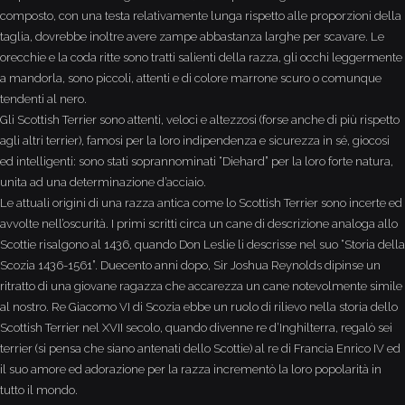
composto, con una testa relativamente lunga rispetto alle proporzioni della
taglia, dovrebbe inoltre avere zampe abbastanza larghe per scavare. Le
orecchie e la coda ritte sono tratti salienti della razza, gli occhi leggermente
a mandorla, sono piccoli, attenti e di colore marrone scuro o comunque
tendenti al nero.
Gli Scottish Terrier sono attenti, veloci e altezzosi (forse anche di più rispetto
agli altri terrier), famosi per la loro indipendenza e sicurezza in sé, giocosi
ed intelligenti: sono stati soprannominati “Diehard” per la loro forte natura,
unita ad una determinazione d’acciaio.
Le attuali origini di una razza antica come lo Scottish Terrier sono incerte ed
avvolte nell’oscurità. I primi scritti circa un cane di descrizione analoga allo
Scottie risalgono al 1436, quando Don Leslie li descrisse nel suo “Storia della
Scozia 1436-1561”. Duecento anni dopo, Sir Joshua Reynolds dipinse un
ritratto di una giovane ragazza che accarezza un cane notevolmente simile
al nostro. Re Giacomo VI di Scozia ebbe un ruolo di rilievo nella storia dello
Scottish Terrier nel XVII secolo, quando divenne re d’Inghilterra, regalò sei
terrier (si pensa che siano antenati dello Scottie) al re di Francia Enrico IV ed
il suo amore ed adorazione per la razza incrementò la loro popolarità in
tutto il mondo.